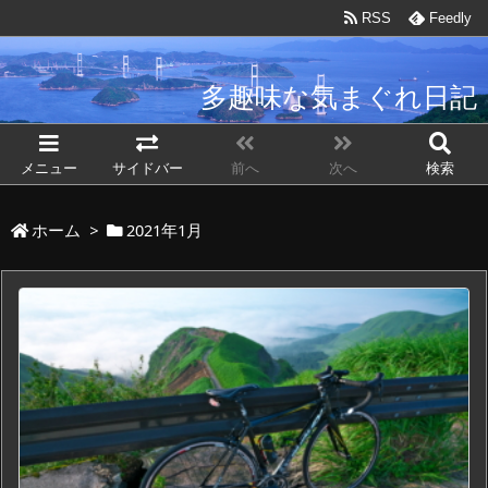
RSS
Feedly
多趣味な気まぐれ日記
自転車で気まぐれに趣味を楽しむブログ
メニュー
サイドバー
前へ
次へ
検索
ホーム
>
2021年1月