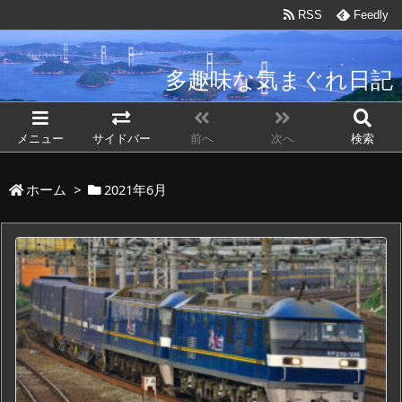
RSS
Feedly
多趣味な気まぐれ日記
自転車で気まぐれに趣味を楽しむブログ
メニュー
サイドバー
前へ
次へ
検索
ホーム
>
2021年6月